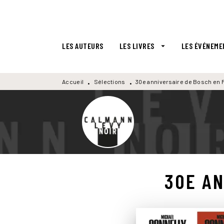
MENU
RECHERCHE
CONTENU
LES AUTEURS
LES LIVRES
LES ÉVÉNEME
arrow_drop_down
Accueil
Sélections
30e anniversaire de Bosch en 
•
•
30E AN