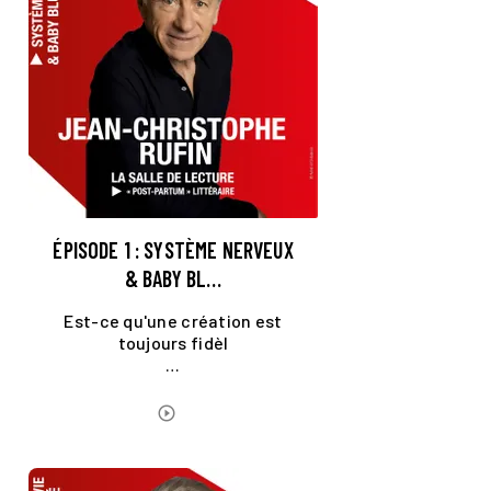
ÉPISODE 1 : SYSTÈME NERVEUX
& BABY BL…
Est-ce qu'une création est
toujours fidèl
…
ÉCOUTER LE PODCAST
play_circle_outline