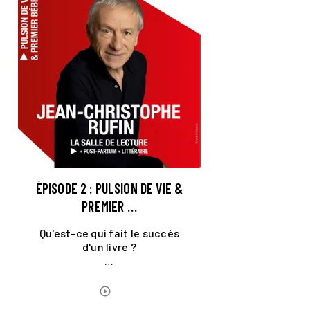
ÉPISODE 2 : PULSION DE VIE &
PREMIER …
Qu'est-ce qui fait le succès
d'un livre ?
…
ÉCOUTER LE PODCAST
play_circle_outline