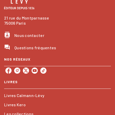
21 rue du Montparnasse
75006 Paris
contacts
Nous contacter
question_answer
Questions fréquentes
NOS RÉSEAUX
LIVRES
Livres Calmann-Lévy
Livres Kero
Les collections