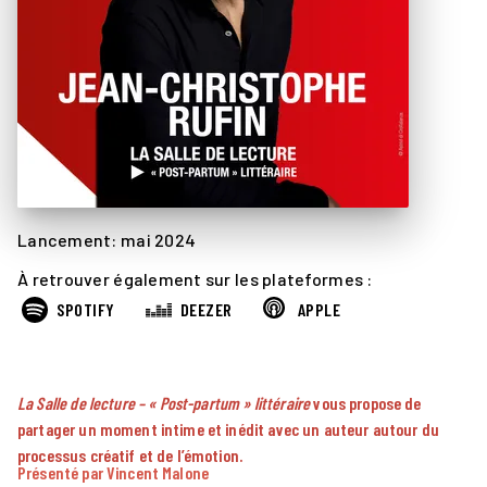
Lancement: mai 2024
À retrouver également sur les plateformes :
SPOTIFY
DEEZER
APPLE
La Salle de lecture – « Post-partum » littéraire
vous propose de
partager un moment intime et inédit avec un auteur autour du
processus créatif et de l’émotion.
Présenté par Vincent Malone