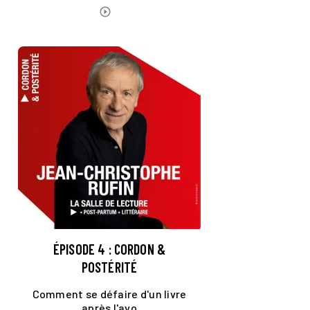
ÉCOUTER LE PODCAST
play_circle_outline
ÉPISODE 4 : CORDON &
POSTÉRITÉ
Comment se défaire d'un livre
après l'avo