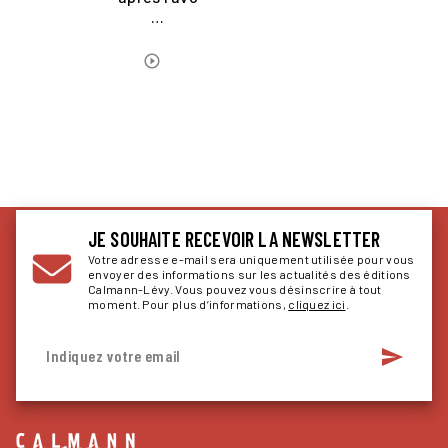
…
ÉCOUTER LE PODCAST
play_circle_outline
JE SOUHAITE RECEVOIR LA NEWSLETTER
Votre adresse e-mail sera uniquement utilisée pour vous
envoyer des informations sur les actualités des éditions
Calmann-Lévy. Vous pouvez vous désinscrire à tout
moment. Pour plus d’informations,
cliquez ici
.
send
Indiquez votre email