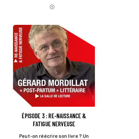
ÉCOUTER LE PODCAST
play_circle_outline
ÉPISODE 3 : RE-NAISSANCE &
FATIGUE NERVEUSE
Peut-on réécrire son livre ? Un