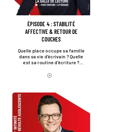
ÉPISODE 4 : STABILITÉ
AFFECTIVE & RETOUR DE
COUCHES
Quelle place occupe sa famille
dans sa vie d'écrivain ? Quelle
est sa routine d'écriture ?
Faut-il mettre une étiquette
de genre aux romans ?
ÉCOUTER LE PODCAST
play_circle_outline