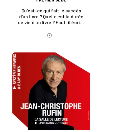
Qu'est-ce qui fait le succès
d'un livre ? Quelle est la durée
de vie d'un livre ? Faut-il écrire
pour soi ou ses lecteurs ?
ÉCOUTER LE PODCAST
play_circle_outline