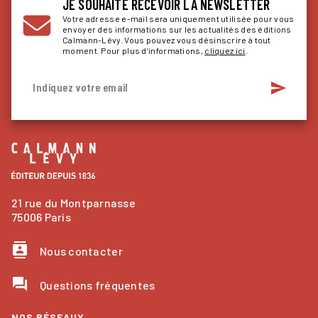
JE SOUHAITE RECEVOIR LA NEWSLETTER
Votre adresse e-mail sera uniquement utilisée pour vous
envoyer des informations sur les actualités des éditions
Calmann-Lévy. Vous pouvez vous désinscrire à tout
moment. Pour plus d’informations,
cliquez ici
.
send
Indiquez votre email
21 rue du Montparnasse
75006 Paris
contacts
Nous contacter
question_answer
Questions fréquentes
NOS RÉSEAUX