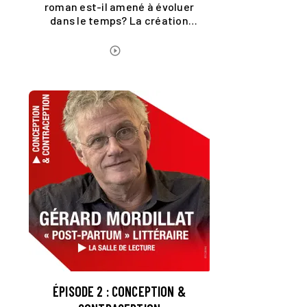
roman est-il amené à évoluer
dans le temps? La création
littéraire est-elle une question
d'âge ?
ÉCOUTER LE PODCAST
play_circle_outline
ÉPISODE 2 : CONCEPTION &