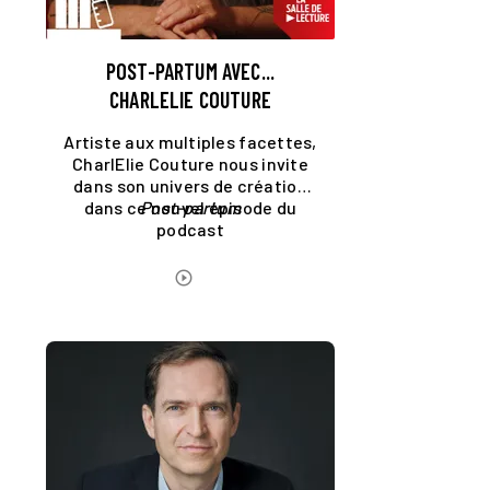
POST-PARTUM AVEC...
CHARLELIE COUTURE
Artiste aux multiples facettes,
CharlElie Couture nous invite
dans son univers de création
dans ce nouvel épisode du
Post-partum
podcast
.
ÉCOUTER LE PODCAST
play_circle_outline