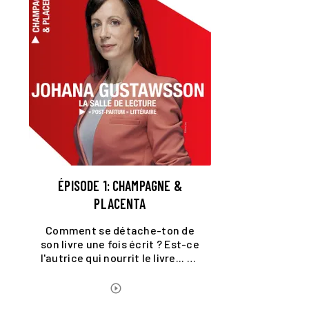
ÉPISODE 1: CHAMPAGNE &
PLACENTA
Comment se détache-ton de
son livre une fois écrit ? Est-ce
l'autrice qui nourrit le livre... ou
l'inverse ?
ÉCOUTER LE PODCAST
play_circle_outline