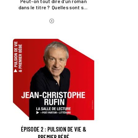
Peut-on tout dire d'un roman
dans le titre ? Quelles sont ses
routines d'écriture ?
ÉCOUTER LE PODCAST
play_circle_outline
ÉPISODE 2 : PULSION DE VIE &
PREMIER BÉBÉ