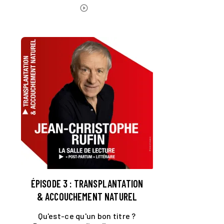
postérité ?
ÉCOUTER LE PODCAST
play_circle_outline
ÉPISODE 3 : TRANSPLANTATION
& ACCOUCHEMENT NATUREL
Qu'est-ce qu'un bon titre ?