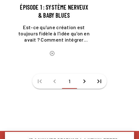
ÉPISODE 1 : SYSTÈME NERVEUX
& BABY BLUES
Est-ce qu'une création est
toujours fidèle à l'idée qu'on en
avait ? Comment intégrer
l'écriture dans son rythme de
vie ? De l'importance de la
ÉCOUTER LE PODCAST
play_circle_outline
construction et des
personnages.
first_page
chevron_left
chevron_right
last_page
1