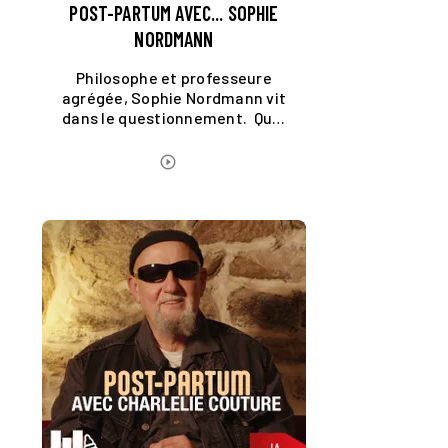
POST-PARTUM AVEC... SOPHIE
NORDMANN
Philosophe et professeure
agrégée, Sophie Nordmann vit
dans le questionnement. Quoi
de plus naturel alors de
répondre aux interrogations
ÉCOUTER LE PODCAST
play_circle_outline
du podcast "Post-partum - à la
naissance des livres".