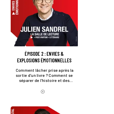
ÉPISODE 2 : ENVIES &
EXPLOSIONS ÉMOTIONNELLES
Comment lâcher prise après la
sortie d'un livre ? Comment se
séparer de l'histoire et des
personnages ? Faut-il se relire
?
ÉCOUTER LE PODCAST
play_circle_outline