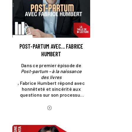
POST-PARTUM AVEC... FABRICE
HUMBERT
Dans ce premier épisode de
Post-partum – à la naissance
des livres
, Fabrice Humbert répond avec
honnêteté et sincérité aux
questions sur son processus
d'écriture et sa vie d'écrivain.
ÉCOUTER LE PODCAST
play_circle_outline