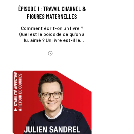
ÉPISODE 1 : TRAVAIL CHARNEL &
FIGURES MATERNELLES
Comment écrit-on un livre ?
Quel est le poids de ce qu'on a
lu, aimé ? Un livre est-il le
résultat d'une inspiration ou
d'un travail ?
ÉCOUTER LE PODCAST
play_circle_outline