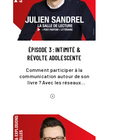
ÉPISODE 3 : INTIMITÉ &
RÉVOLTE ADOLESCENTE
Comment participer à la
communication autour de son
livre ? Avec les réseaux
sociaux, un auteur doit-il tout
révéler ? Quelle proximité
ÉCOUTER LE PODCAST
play_circle_outline
établir avec les lecteurs ?