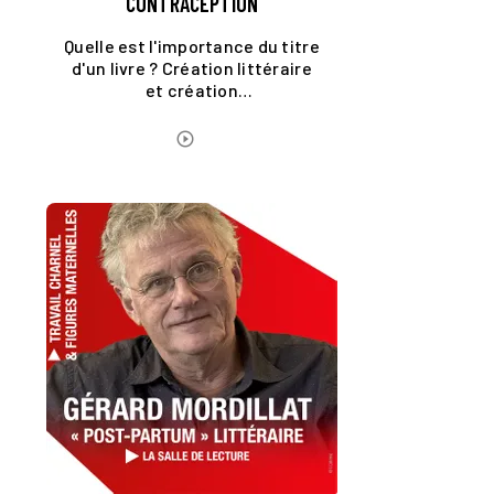
CONTRACEPTION
Quelle est l'importance du titre
d'un livre ? Création littéraire
et création
cinématographique: est-ce
différent ?
ÉCOUTER LE PODCAST
play_circle_outline