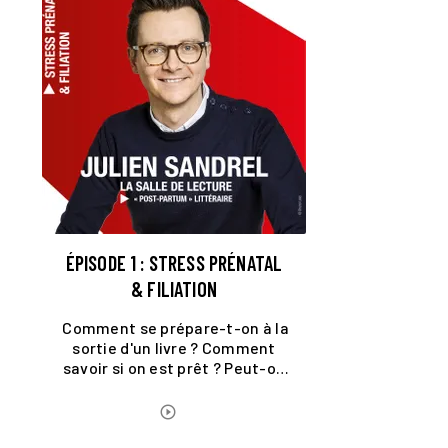
ÉPISODE 1 : STRESS PRÉNATAL
& FILIATION
Comment se prépare-t-on à la
sortie d'un livre ? Comment
savoir si on est prêt ? Peut-on
être sûr de ne pas copier les
auteurs avant nous ?
ÉCOUTER LE PODCAST
play_circle_outline