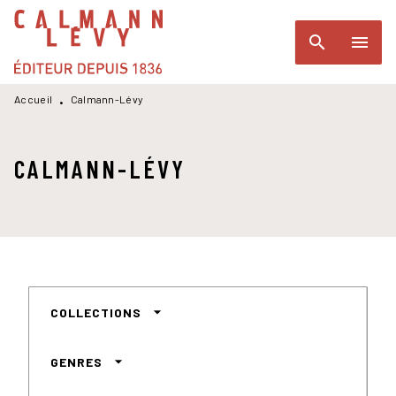
MENU
RECHERCHE
CONTENU
search
menu
PIED DE PAGE
Accueil
Calmann-Lévy
•
CALMANN-LÉVY
arrow_drop_down
COLLECTIONS
arrow_drop_down
GENRES