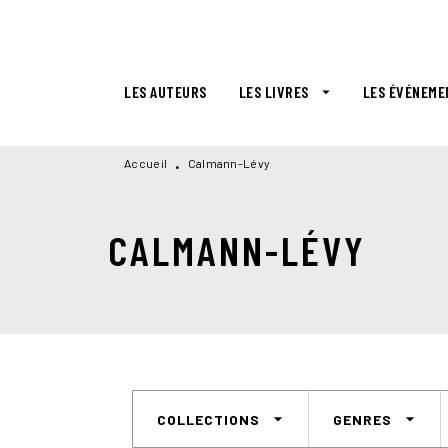
MENU
RECHERCHE
CONTENU
LES AUTEURS
LES LIVRES
LES ÉVÉNEME
arrow_drop_down
Accueil
Calmann-Lévy
•
CALMANN-LÉVY
arrow_drop_down
arrow_drop_down
COLLECTIONS
GENRES