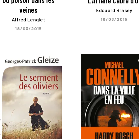
L'Affaire Cabre d'o
veines
Edouard Brasey
Alfred Lenglet
18/03/2015
18/03/2015