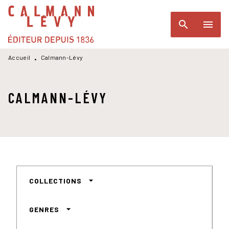
MENU
RECHERCHE
CONTENU
search
menu
PIED DE PAGE
Accueil
Calmann-Lévy
•
CALMANN-LÉVY
arrow_drop_down
COLLECTIONS
arrow_drop_down
GENRES