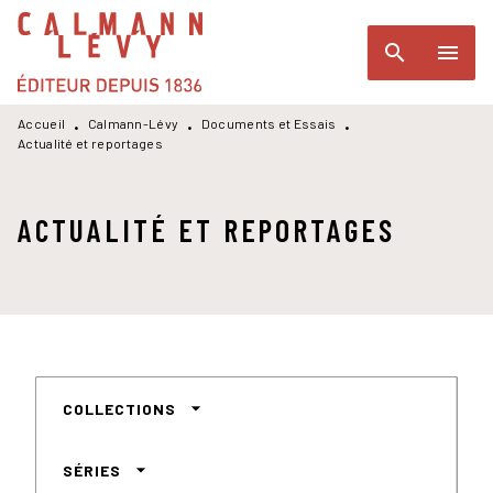
MENU
RECHERCHE
CONTENU
search
menu
PIED DE PAGE
Accueil
Calmann-Lévy
Documents et Essais
•
•
•
Actualité et reportages
ACTUALITÉ ET REPORTAGES
arrow_drop_down
COLLECTIONS
arrow_drop_down
SÉRIES