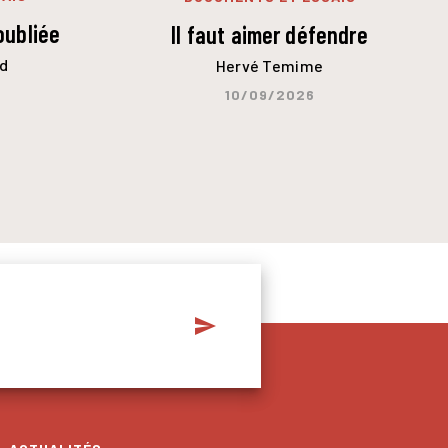
oubliée
Il faut aimer défendre
d
Hervé Temime
10/09/2026
send