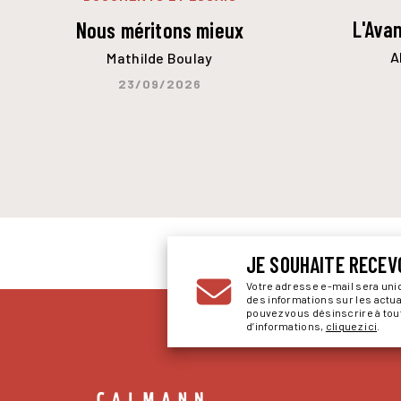
L'Ava
Nous méritons mieux
A
Mathilde Boulay
23/09/2026
JE SOUHAITE RECEV
Votre adresse e-mail sera un
des informations sur les actu
pouvez vous désinscrire à to
d’informations,
cliquez ici
.