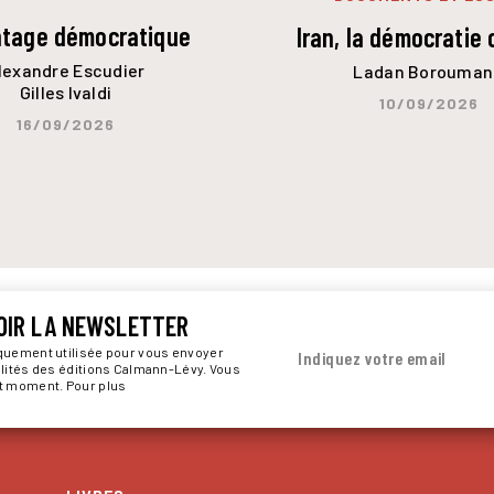
ntage démocratique
Iran, la démocratie 
lexandre Escudier
Ladan Borouman
Gilles Ivaldi
10/09/2026
16/09/2026
OIR LA NEWSLETTER
iquement utilisée pour vous envoyer
Indiquez votre email
alités des éditions Calmann-Lévy. Vous
ut moment. Pour plus