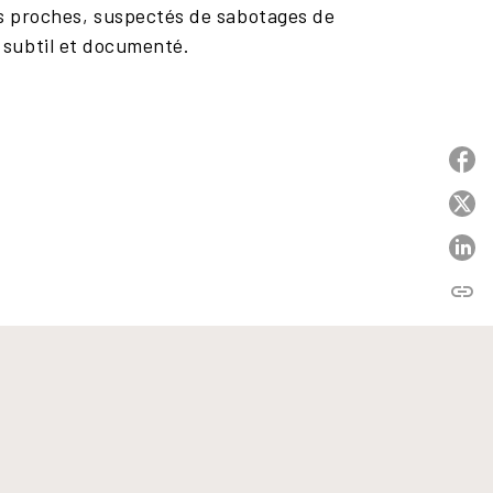
es proches, suspectés de sabotages de
 subtil et documenté.
P
P
P
link
C