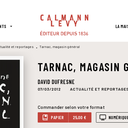
PIED DE PAGE
NTS
LA MAI
arrow_drop_down
tualité et reportages
Tarnac, magasin général
•
TARNAC, MAGASIN 
DAVID DUFRESNE
07/03/2012
ACTUALITÉ ET REPORTAGE
Commander selon votre format
PAPIER
25,00 €
NUMÉRIQU