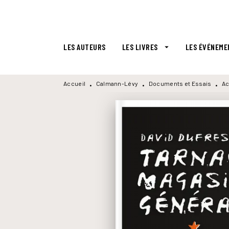
MENU
RECHERCHE
CONTENU
LES AUTEURS
LES LIVRES
LES ÉVÉNEME
arrow_drop_down
Accueil
Calmann-Lévy
Documents et Essais
Ac
•
•
•