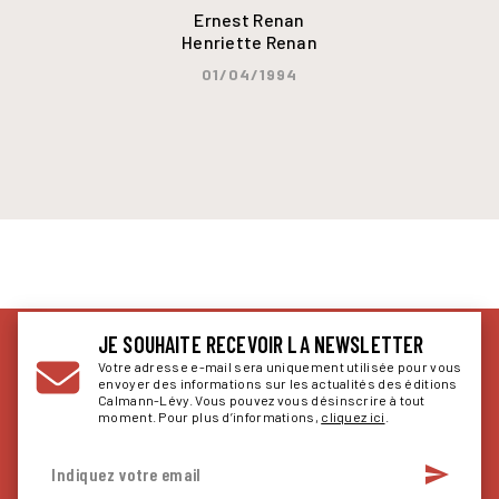
Ernest Renan
Henriette Renan
01/04/1994
JE SOUHAITE RECEVOIR LA NEWSLETTER
Votre adresse e-mail sera uniquement utilisée pour vous
envoyer des informations sur les actualités des éditions
Calmann-Lévy. Vous pouvez vous désinscrire à tout
moment. Pour plus d’informations,
cliquez ici
.
send
Indiquez votre email