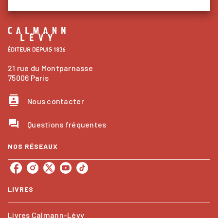
21 rue du Montparnasse
75006 Paris
contacts
Nous contacter
question_answer
Questions fréquentes
NOS RÉSEAUX
LIVRES
Livres Calmann-Lévy