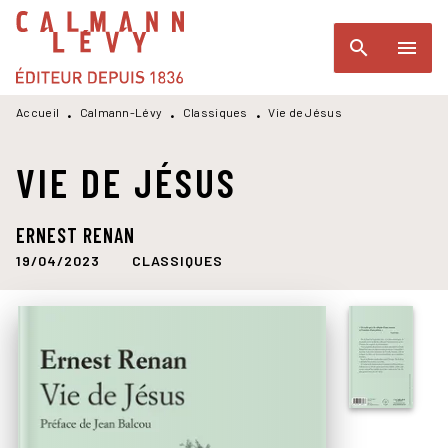
MENU
RECHERCHE
CONTENU
search
menu
PIED DE PAGE
Accueil
Calmann-Lévy
Classiques
Vie de Jésus
•
•
•
VIE DE JÉSUS
ERNEST RENAN
19/04/2023
CLASSIQUES