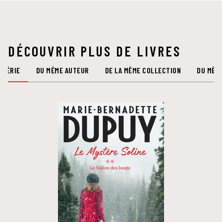
DÉCOUVRIR PLUS DE LIVRES
 SÉRIE
DU MÊME AUTEUR
DE LA MÊME COLLECTION
DU MÊM