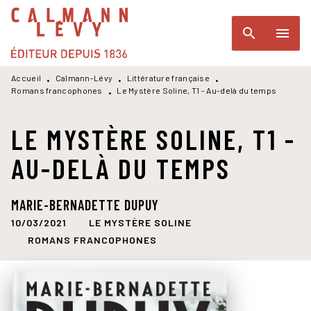
MENU
RECHERCHE
CONTENU
search
menu
PIED DE PAGE
Accueil
Calmann-Lévy
Littérature française
•
•
•
Romans francophones
Le Mystère Soline, T1 - Au-delà du temps
•
LE MYSTÈRE SOLINE, T1 -
AU-DELÀ DU TEMPS
MARIE-BERNADETTE DUPUY
10/03/2021
LE MYSTÈRE SOLINE
ROMANS FRANCOPHONES