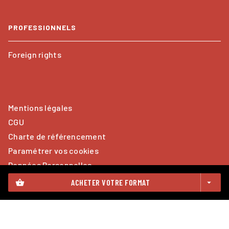
PROFESSIONNELS
Foreign rights
Mentions légales
CGU
Charte de référencement
Paramétrer vos cookies
Données Personnelles
ACHETER VOTRE FORMAT
shopping_basket
arrow_drop_down
CALMANN-LÉVY© 2026