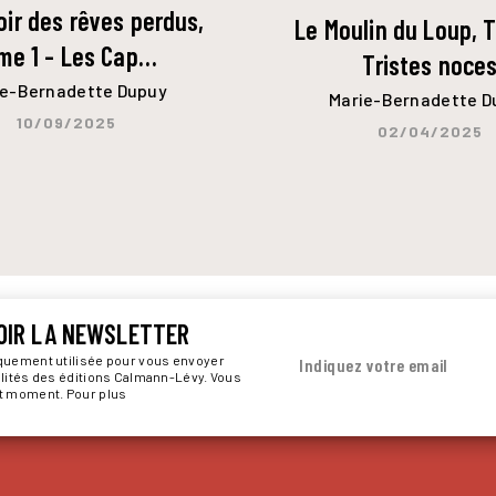
ir des rêves perdus,
Le Moulin du Loup, T
me 1 - Les Cap…
Tristes noce
ie-Bernadette Dupuy
Marie-Bernadette D
10/09/2025
02/04/2025
OIR LA NEWSLETTER
iquement utilisée pour vous envoyer
Indiquez votre email
alités des éditions Calmann-Lévy. Vous
ut moment. Pour plus