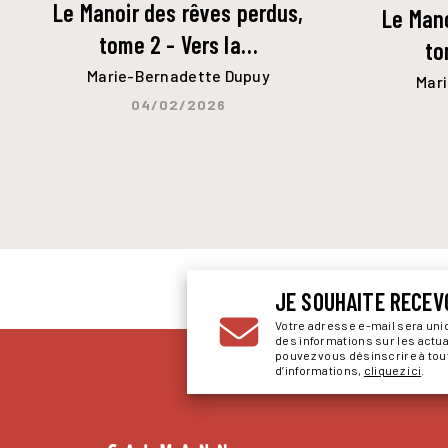
Le Manoir des rêves perdus,
Le Mano
tome 2 - Vers la…
to
Marie-Bernadette Dupuy
Mar
04/02/2026
JE SOUHAITE RECEV
Votre adresse e-mail sera un
des informations sur les actu
pouvez vous désinscrire à to
d’informations,
cliquez ici
.