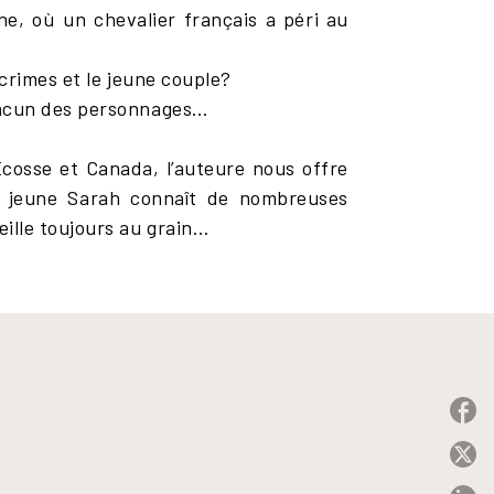
ne, où un chevalier français a péri au
 crimes et le jeune couple?
hacun des personnages…
osse et Canada, l’auteure nous offre
La jeune Sarah connaît de nombreuses
ille toujours au grain…
P
P