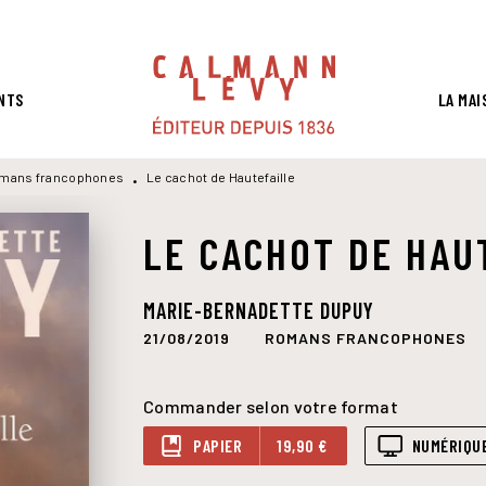
PIED DE PAGE
NTS
LA MAI
mans francophones
Le cachot de Hautefaille
•
LE CACHOT DE HAU
MARIE-BERNADETTE DUPUY
21/08/2019
ROMANS FRANCOPHONES
Commander selon votre format
PAPIER
19,90 €
NUMÉRIQU