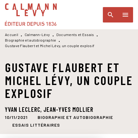
MENU
RECHERCHE
CONTENU
search
menu
PIED DE PAGE
Accueil
Calmann-Lévy
Documents et Essais
•
•
•
Biographie et autobiographie
•
Gustave Flaubert et Michel Lévy, un couple explosif
GUSTAVE FLAUBERT ET
MICHEL LÉVY, UN COUPLE
EXPLOSIF
YVAN LECLERC
,
JEAN-YVES MOLLIER
10/11/2021
BIOGRAPHIE ET AUTOBIOGRAPHIE
ESSAIS LITTÉRAIRES