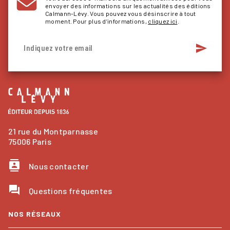
envoyer des informations sur les actualités des éditions
Calmann-Lévy. Vous pouvez vous désinscrire à tout
moment. Pour plus d’informations,
cliquez ici
.
send
Indiquez votre email
21 rue du Montparnasse
75006 Paris
contacts
Nous contacter
question_answer
Questions fréquentes
NOS RÉSEAUX