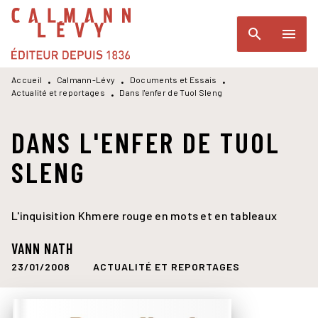
MENU
RECHERCHE
CONTENU
search
menu
PIED DE PAGE
Accueil
Calmann-Lévy
Documents et Essais
•
•
•
Actualité et reportages
Dans l'enfer de Tuol Sleng
•
DANS L'ENFER DE TUOL
SLENG
L'inquisition Khmere rouge en mots et en tableaux
VANN NATH
23/01/2008
ACTUALITÉ ET REPORTAGES