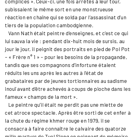
complices ». Ceux-ci, une fois arrêtés à leur tour,
subissaient le même sort en une monstrueuse
réaction en chaîne qui se solda par l’assassinat d’un
tiers de la population cambodgienne.
Vann Nath était peintre d’enseignes, et c’est ce qui
lui sauva la vie : pendant dix-huit mois de sursis, au
jour le jour, il peignit des portraits en pied de Pol Pot
– « Frère n° 1 » – pour les besoins de la propagande,
tandis que ses compagnons d’infortune étaient
réduits les uns après les autres à l’état de
grabataires par de jeunes tortionnaires au sadisme
inouï avant d’être achevés à coups de pioche dans les
fameux « champs de la mort ».
Le peintre qu’il était ne perdit pas une miette de
cet atroce spectacle. Après être sorti de cet enfer à
la chute du régime khmer rouge en 1979, il se
consacra à faire connaître le calvaire des quatorze
mille martyrs de Tuol Sleng en peignant de mémoire