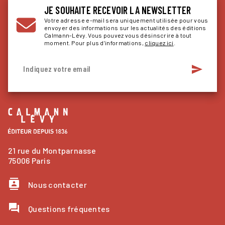
JE SOUHAITE RECEVOIR LA NEWSLETTER
Votre adresse e-mail sera uniquement utilisée pour vous
envoyer des informations sur les actualités des éditions
Calmann-Lévy. Vous pouvez vous désinscrire à tout
moment. Pour plus d’informations,
cliquez ici
.
send
Indiquez votre email
21 rue du Montparnasse
75006 Paris
contacts
Nous contacter
question_answer
Questions fréquentes