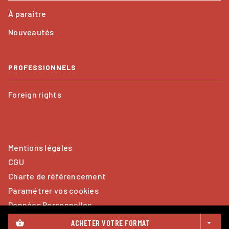
À paraître
Nouveautés
PROFESSIONNELS
Foreign rights
Mentions légales
CGU
Charte de référencement
Paramétrer vos cookies
Données Personnelles
ACHETER VOTRE FORMAT
shopping_basket
arrow_drop_down