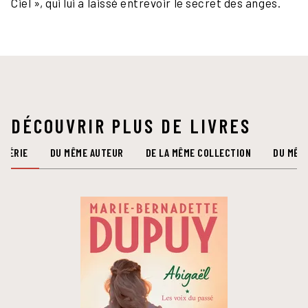
Ciel », qui lui a laissé entrevoir le secret des anges.
DÉCOUVRIR PLUS DE LIVRES
 SÉRIE
DU MÊME AUTEUR
DE LA MÊME COLLECTION
DU MÊM