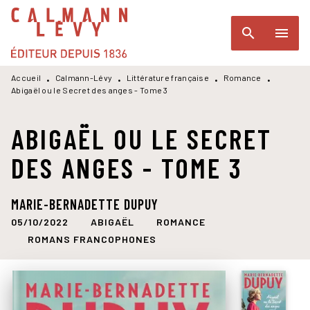
MENU
RECHERCHE
CONTENU
search
menu
PIED DE PAGE
Accueil
Calmann-Lévy
Littérature française
Romance
•
•
•
•
Abigaël ou le Secret des anges - Tome 3
ABIGAËL OU LE SECRET
DES ANGES - TOME 3
MARIE-BERNADETTE DUPUY
05/10/2022
ABIGAËL
ROMANCE
ROMANS FRANCOPHONES