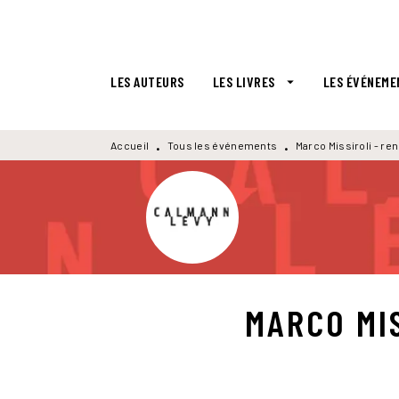
MENU
RECHERCHE
CONTENU
LES AUTEURS
LES LIVRES
LES ÉVÉNEME
arrow_drop_down
Accueil
Tous les événements
Marco Missiroli - r
•
•
MARCO MI