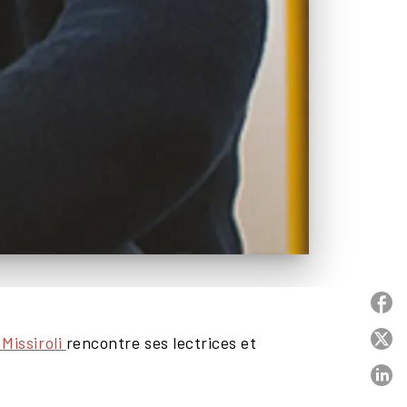
P
P
Missiroli
rencontre ses lectrices et
P