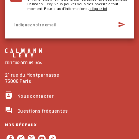
Calmann-Lévy. Vous pouvez vous désinscrire à tout
moment. Pour plus d’informations,
cliquez ici
.
send
Indiquez votre email
21 rue du Montparnasse
75006 Paris
contacts
Nous contacter
question_answer
Questions fréquentes
NOS RÉSEAUX