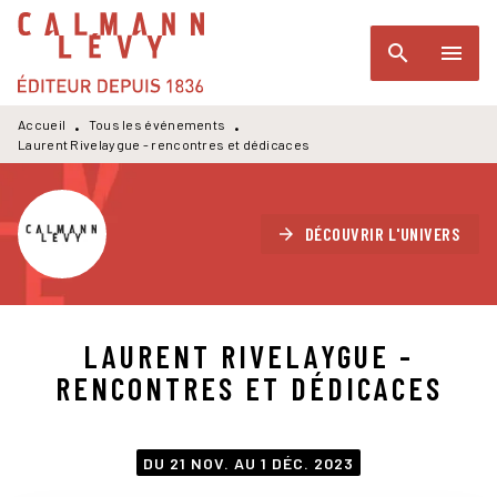
MENU
RECHERCHE
CONTENU
search
menu
PIED DE PAGE
Accueil
Tous les événements
•
•
Laurent Rivelaygue - rencontres et dédicaces
DÉCOUVRIR L'UNIVERS
arrow_forward
LAURENT RIVELAYGUE -
RENCONTRES ET DÉDICACES
DU 21 NOV. AU 1 DÉC. 2023