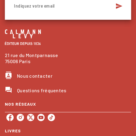
send
Indiquez votre email
21 rue du Montparnasse
75006 Paris
contacts
Nous contacter
question_answer
Questions fréquentes
NOS RÉSEAUX
LIVRES