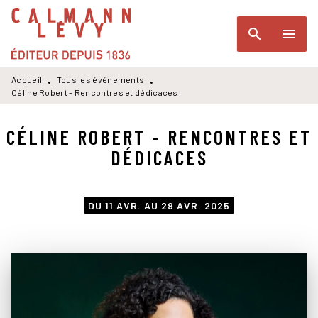
MENU
RECHERCHE
CONTENU
search
menu
PIED DE PAGE
Accueil
Tous les événements
•
•
Céline Robert - Rencontres et dédicaces
CÉLINE ROBERT - RENCONTRES ET
DÉDICACES
DU 11 AVR. AU 29 AVR. 2025