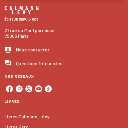
21 rue du Montparnasse
75006 Paris
contacts
Nous contacter
question_answer
Questions fréquentes
NOS RÉSEAUX
LIVRES
Livres Calmann-Lévy
Livres Kero