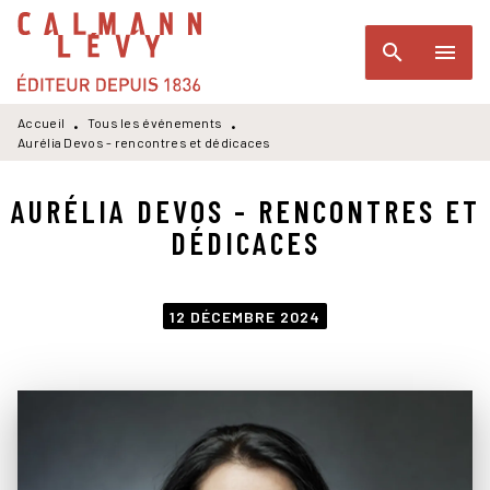
MENU
RECHERCHE
CONTENU
search
menu
PIED DE PAGE
Accueil
Tous les événements
•
•
Aurélia Devos - rencontres et dédicaces
AURÉLIA DEVOS - RENCONTRES ET
DÉDICACES
12 DÉCEMBRE 2024