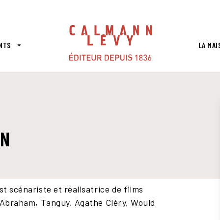
PIED DE PAGE
NTS
LA MAI
arrow_drop_down
AN
t scénariste et réalisatrice de films
oi Abraham, Tanguy, Agathe Cléry, Would