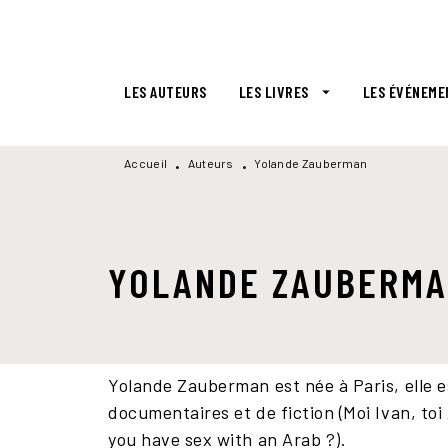
MENU
RECHERCHE
CONTENU
LES AUTEURS
LES LIVRES
LES ÉVÉNEME
arrow_drop_down
Accueil
Auteurs
Yolande Zauberman
•
•
YOLANDE ZAUBERM
Yolande Zauberman est née à Paris, elle es
documentaires et de fiction (Moi Ivan, t
you have sex with an Arab ?).