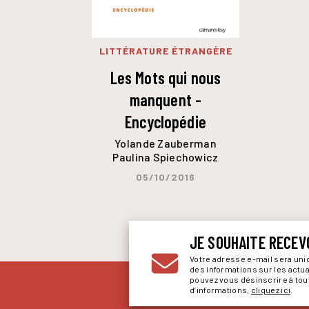
LITTÉRATURE ÉTRANGÈRE
Les Mots qui nous
manquent -
Encyclopédie
Yolande Zauberman
Paulina Spiechowicz
05/10/2016
JE SOUHAITE RECEV
Votre adresse e-mail sera un
des informations sur les actu
pouvez vous désinscrire à to
d’informations,
cliquez ici
.