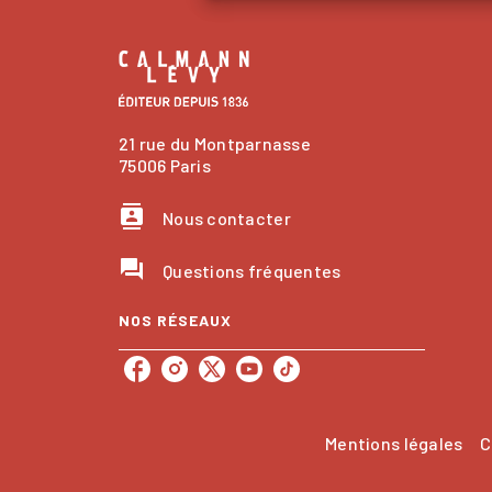
21 rue du Montparnasse
75006 Paris
contacts
Nous contacter
question_answer
Questions fréquentes
NOS RÉSEAUX
Mentions légales
C