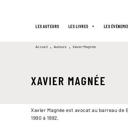
MENU
RECHERCHE
CONTENU
LES AUTEURS
LES LIVRES
LES ÉVÉNEME
arrow_drop_down
Accueil
Auteurs
Xavier Magnée
•
•
XAVIER MAGNÉE
Xavier Magnée est avocat au barreau de Br
1990 à 1992.