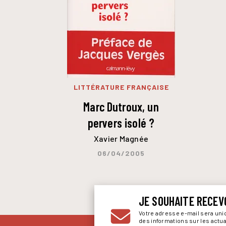
LITTÉRATURE FRANÇAISE
Marc Dutroux, un
pervers isolé ?
Xavier Magnée
06/04/2005
JE SOUHAITE RECEV
Votre adresse e-mail sera un
des informations sur les actu