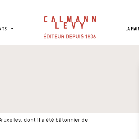
PIED DE PAGE
NTS
LA MAI
arrow_drop_down
uxelles, dont il a été bâtonnier de