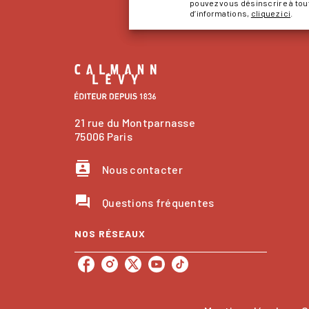
pouvez vous désinscrire à to
d’informations,
cliquez ici
.
21 rue du Montparnasse
75006 Paris
contacts
Nous contacter
question_answer
Questions fréquentes
NOS RÉSEAUX