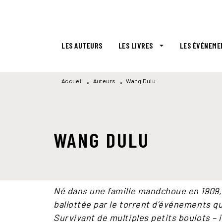
MENU
RECHERCHE
CONTENU
LES AUTEURS
LES LIVRES
LES ÉVÉNEME
arrow_drop_down
Accueil
Auteurs
Wang Dulu
•
•
WANG DULU
Né dans une famille mandchoue en 1909, 
ballottée par le torrent d’événements qu
Survivant de multiples petits boulots – 