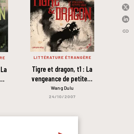
P
P
link
C
LITTÉRATURE ÉTRANGÈRE
RE
Tigre et dragon, t1 : La
 La
vengeance de petite…
t…
Wang Dulu
24/10/2007