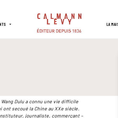
PIED DE PAGE
NTS
LA MAI
arrow_drop_down
Wang Dulu a connu une vie difficile
i ont secoué la Chine au XXe siècle.
instituteur, journaliste, commerçant –