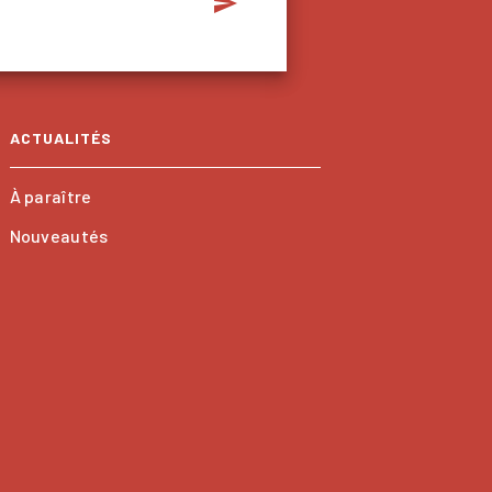
send
ACTUALITÉS
À paraître
Nouveautés