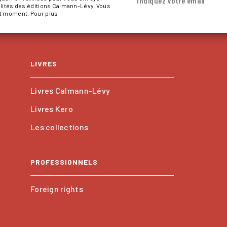
Indiquez votre email
alités des éditions Calmann-Lévy. Vous
ut moment. Pour plus
LIVRES
Livres Calmann-Lévy
Livres Kero
Les collections
PROFESSIONNELS
Foreign rights