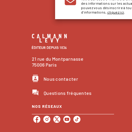
des informations sur les actu
pouvez vous désinscrire à to
d’informations,
cliquez ici
.
21 rue du Montparnasse
75006 Paris
contacts
Nous contacter
question_answer
Questions fréquentes
NOS RÉSEAUX