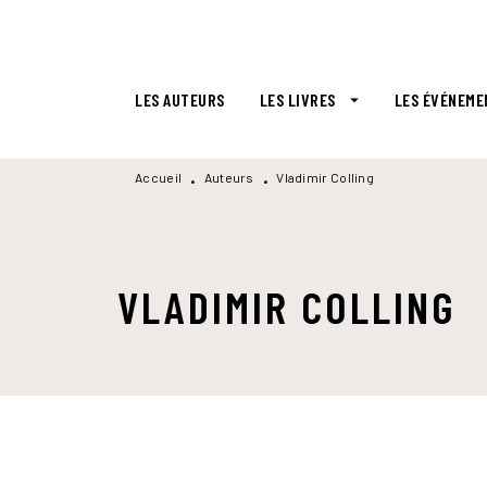
MENU
RECHERCHE
CONTENU
LES AUTEURS
LES LIVRES
LES ÉVÉNEME
arrow_drop_down
Accueil
Auteurs
Vladimir Colling
•
•
VLADIMIR COLLING