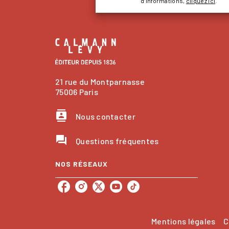
d’informations,
cliquez ici
.
21 rue du Montparnasse
75006 Paris
contacts
Nous contacter
question_answer
Questions fréquentes
NOS RÉSEAUX
Mentions légales
C