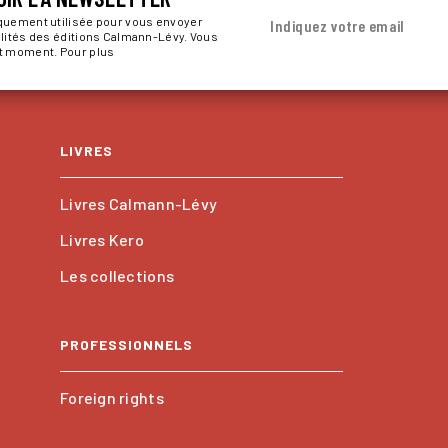
iquement utilisée pour vous envoyer
Indiquez votre email
alités des éditions Calmann-Lévy. Vous
ut moment. Pour plus
LIVRES
Livres Calmann-Lévy
Livres Kero
Les collections
PROFESSIONNELS
Foreign rights