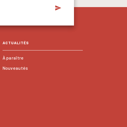
send
ACTUALITÉS
À paraître
Nouveautés