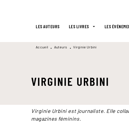
MENU
RECHERCHE
CONTENU
LES AUTEURS
LES LIVRES
LES ÉVÉNEME
arrow_drop_down
Accueil
Auteurs
Virginie Urbini
•
•
VIRGINIE URBINI
Virginie Urbini est journaliste. Elle co
magazines féminins.