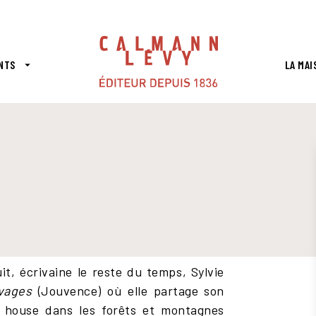
PIED DE PAGE
NTS
LA MAI
arrow_drop_down
it, écrivaine le reste du temps, Sylvie
vages
(Jouvence) où elle partage son
y house dans les forêts et montagnes