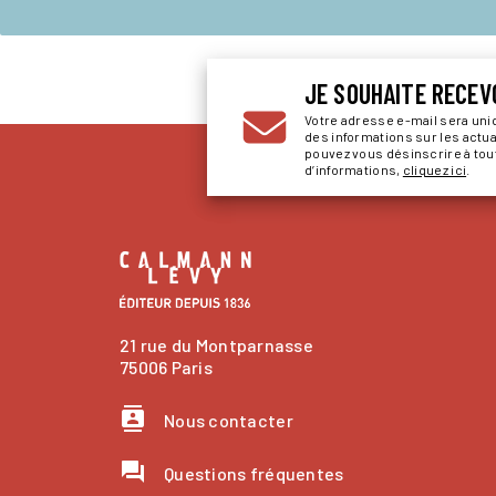
JE SOUHAITE RECEV
Votre adresse e-mail sera un
des informations sur les actu
pouvez vous désinscrire à to
d’informations,
cliquez ici
.
21 rue du Montparnasse
75006 Paris
contacts
Nous contacter
question_answer
Questions fréquentes