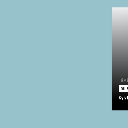
ÉV
DU 
Sylv