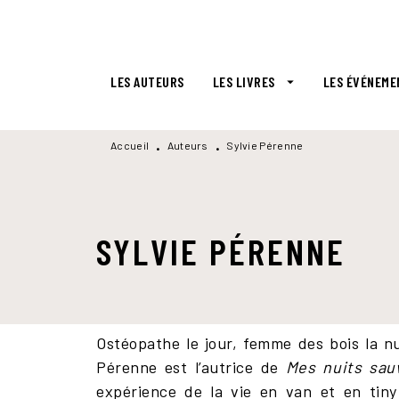
MENU
RECHERCHE
CONTENU
LES AUTEURS
LES LIVRES
LES ÉVÉNEME
arrow_drop_down
Accueil
Auteurs
Sylvie Pérenne
•
•
SYLVIE PÉRENNE
Ostéopathe le jour, femme des bois la nu
Pérenne est l’autrice de
Mes nuits sau
expérience de la vie en van et en tin