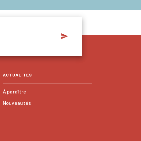
send
ACTUALITÉS
À paraître
Nouveautés