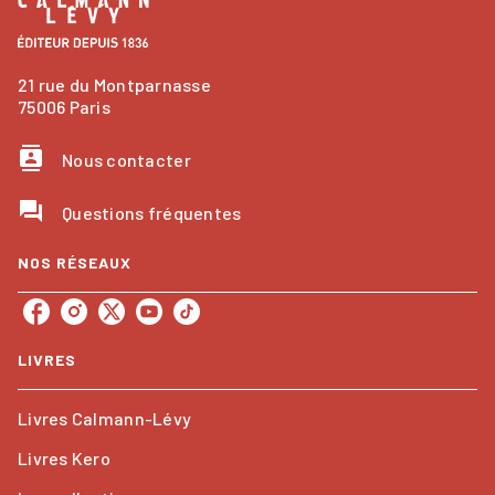
21 rue du Montparnasse
75006 Paris
contacts
Nous contacter
question_answer
Questions fréquentes
NOS RÉSEAUX
LIVRES
Livres Calmann-Lévy
Livres Kero