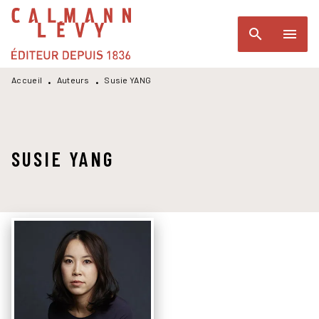
MENU
RECHERCHE
CONTENU
search
menu
PIED DE PAGE
Accueil
Auteurs
Susie YANG
•
•
SUSIE YANG