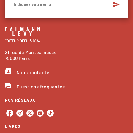
send
Indiquez votre email
21 rue du Montparnasse
75006 Paris
contacts
Nous contacter
question_answer
Questions fréquentes
NOS RÉSEAUX
LIVRES