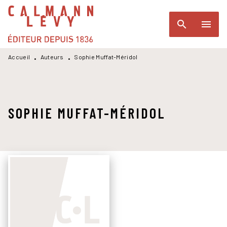
MENU
RECHERCHE
CONTENU
search
menu
PIED DE PAGE
Accueil
Auteurs
Sophie Muffat-Méridol
•
•
SOPHIE MUFFAT-MÉRIDOL