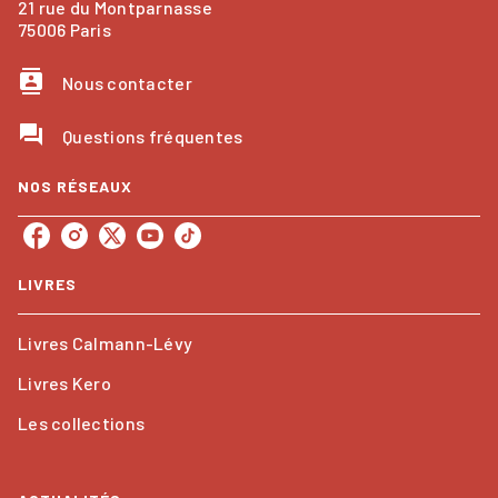
21 rue du Montparnasse
75006 Paris
contacts
Nous contacter
question_answer
Questions fréquentes
NOS RÉSEAUX
LIVRES
Livres Calmann-Lévy
Livres Kero
Les collections