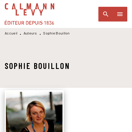
MENU
RECHERCHE
CONTENU
search
menu
PIED DE PAGE
Accueil
Auteurs
Sophie Bouillon
•
•
SOPHIE BOUILLON