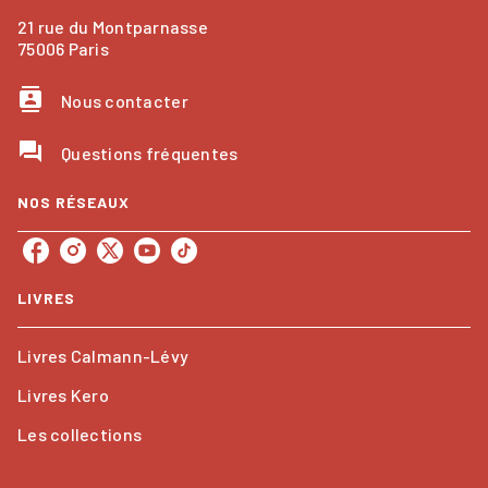
21 rue du Montparnasse
75006 Paris
contacts
Nous contacter
question_answer
Questions fréquentes
NOS RÉSEAUX
LIVRES
Livres Calmann-Lévy
Livres Kero
Les collections