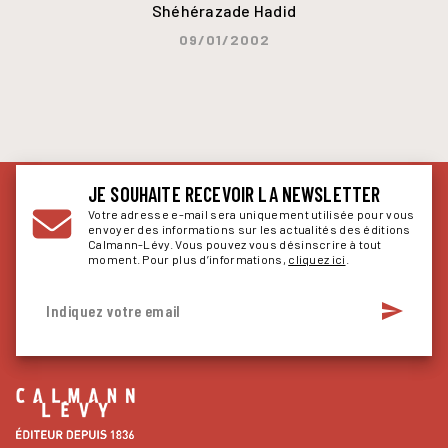
Shéhérazade Hadid
09/01/2002
JE SOUHAITE RECEVOIR LA NEWSLETTER
Votre adresse e-mail sera uniquement utilisée pour vous
envoyer des informations sur les actualités des éditions
Calmann-Lévy. Vous pouvez vous désinscrire à tout
moment. Pour plus d’informations,
cliquez ici
.
send
Indiquez votre email