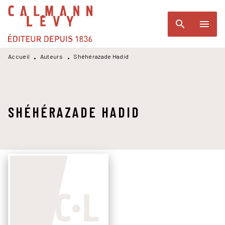
MENU
RECHERCHE
CONTENU
search
menu
PIED DE PAGE
Accueil
Auteurs
Shéhérazade Hadid
•
•
SHÉHÉRAZADE HADID