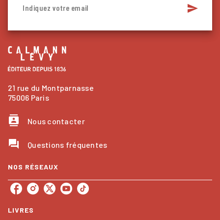
send
Indiquez votre email
21 rue du Montparnasse
75006 Paris
contacts
Nous contacter
question_answer
Questions fréquentes
NOS RÉSEAUX
LIVRES