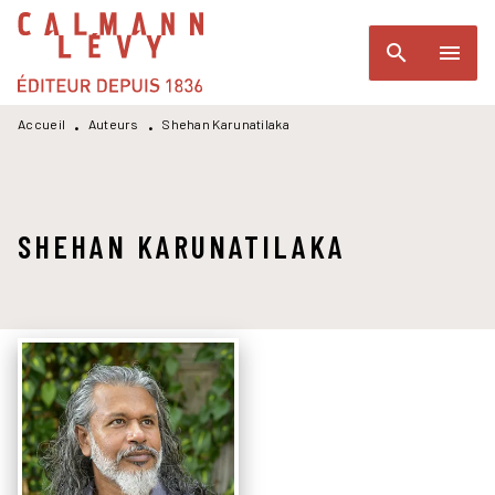
MENU
RECHERCHE
CONTENU
search
menu
PIED DE PAGE
Accueil
Auteurs
Shehan Karunatilaka
•
•
SHEHAN KARUNATILAKA