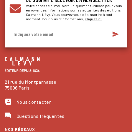
Votre adresse e-mail sera uniquement utilisée pour vous
envoyer des informations sur les actualités des éditions
Calmann-Lévy. Vous pouvez vous désinscrire à tout
moment. Pour plus d’informations,
cliquez ici
.
send
Indiquez votre email
21 rue du Montparnasse
75006 Paris
contacts
Nous contacter
question_answer
Questions fréquentes
NOS RÉSEAUX