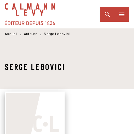
MENU
RECHERCHE
CONTENU
search
menu
PIED DE PAGE
Accueil
Auteurs
Serge Lebovici
•
•
SERGE LEBOVICI