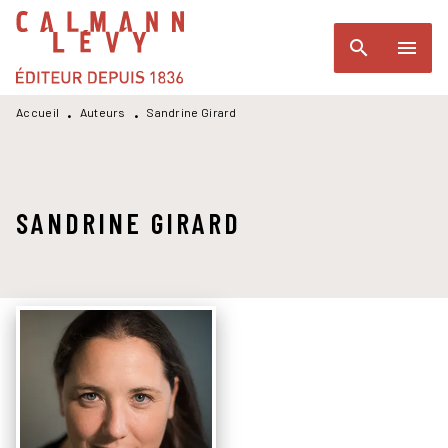
MENU
RECHERCHE
CONTENU
search
menu
PIED DE PAGE
Accueil
Auteurs
Sandrine Girard
•
•
SANDRINE GIRARD