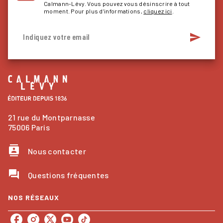
Calmann-Lévy. Vous pouvez vous désinscrire à tout
moment. Pour plus d’informations,
cliquez ici
.
send
Indiquez votre email
21 rue du Montparnasse
75006 Paris
contacts
Nous contacter
question_answer
Questions fréquentes
NOS RÉSEAUX