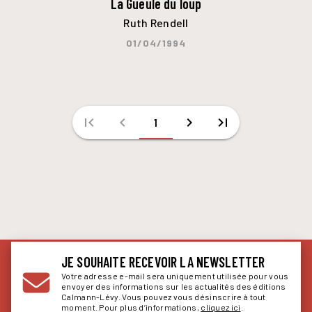
La Gueule du loup
Ruth Rendell
01/04/1994
first_page
chevron_left
chevron_right
last_page
1
JE SOUHAITE RECEVOIR LA NEWSLETTER
Votre adresse e-mail sera uniquement utilisée pour vous
envoyer des informations sur les actualités des éditions
Calmann-Lévy. Vous pouvez vous désinscrire à tout
moment. Pour plus d’informations,
cliquez ici
.