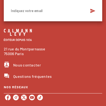
send
Indiquez votre email
21 rue du Montparnasse
75006 Paris
contacts
Nous contacter
question_answer
Questions fréquentes
NOS RÉSEAUX