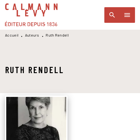
MENU
RECHERCHE
CONTENU
search
menu
PIED DE PAGE
Accueil
Auteurs
Ruth Rendell
•
•
RUTH RENDELL