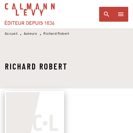
MENU
RECHERCHE
CONTENU
search
menu
PIED DE PAGE
Accueil
Auteurs
Richard Robert
•
•
RICHARD ROBERT