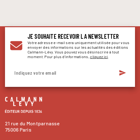
JE SOUHAITE RECEVOIR LA NEWSLETTER
Votre adresse e-mail sera uniquement utilisée pour vous
envoyer des informations sur les actualités des éditions
Calmann-Lévy. Vous pouvez vous désinscrire à tout
moment. Pour plus d’informations,
cliquez ici
.
send
Indiquez votre email
21 rue du Montparnasse
75006 Paris