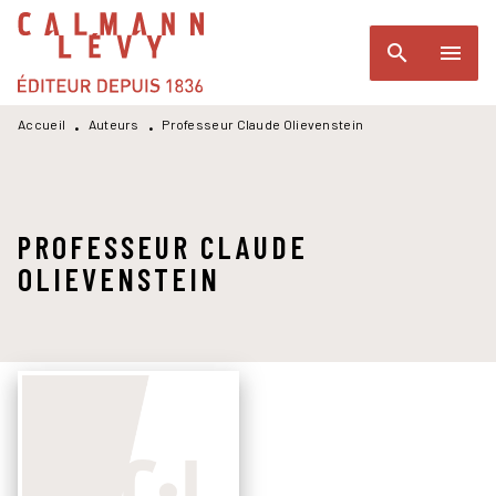
MENU
RECHERCHE
CONTENU
search
menu
PIED DE PAGE
Accueil
Auteurs
Professeur Claude Olievenstein
•
•
PROFESSEUR CLAUDE
OLIEVENSTEIN