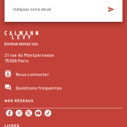
send
Indiquez votre email
21 rue du Montparnasse
75006 Paris
contacts
Nous contacter
question_answer
Questions fréquentes
NOS RÉSEAUX
LIVRES