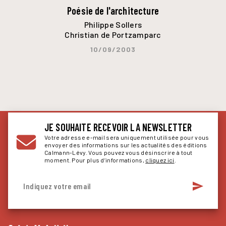
Poésie de l'architecture
Philippe Sollers
Christian de Portzamparc
10/09/2003
JE SOUHAITE RECEVOIR LA NEWSLETTER
Votre adresse e-mail sera uniquement utilisée pour vous
envoyer des informations sur les actualités des éditions
Calmann-Lévy. Vous pouvez vous désinscrire à tout
moment. Pour plus d’informations,
cliquez ici
.
send
Indiquez votre email