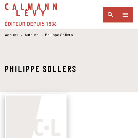
MENU
RECHERCHE
CONTENU
search
menu
PIED DE PAGE
Accueil
Auteurs
Philippe Sollers
•
•
PHILIPPE SOLLERS