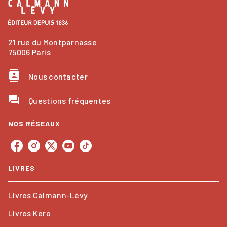
21 rue du Montparnasse
75006 Paris
contacts
Nous contacter
question_answer
Questions fréquentes
NOS RÉSEAUX
LIVRES
Livres Calmann-Lévy
Livres Kero