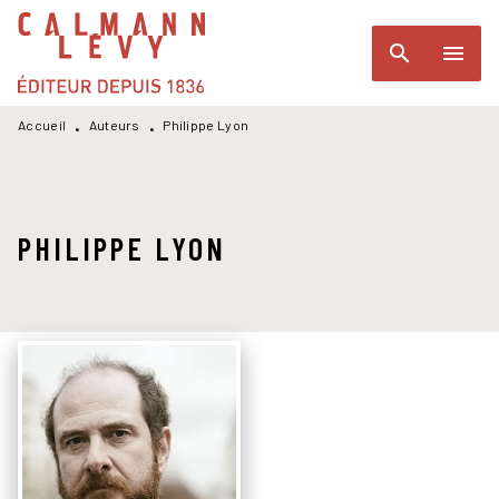
MENU
RECHERCHE
CONTENU
search
menu
PIED DE PAGE
Accueil
Auteurs
Philippe Lyon
•
•
PHILIPPE LYON