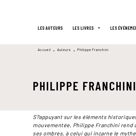
MENU
RECHERCHE
CONTENU
LES AUTEURS
LES LIVRES
LES ÉVÉNEME
arrow_drop_down
Accueil
Auteurs
Philippe Franchini
•
•
PHILIPPE FRANCHIN
S?appuyant sur les éléments historiqu
mouvementée, Philippe Franchini rend u
ses ombres, à celui qui incarne le mythe 