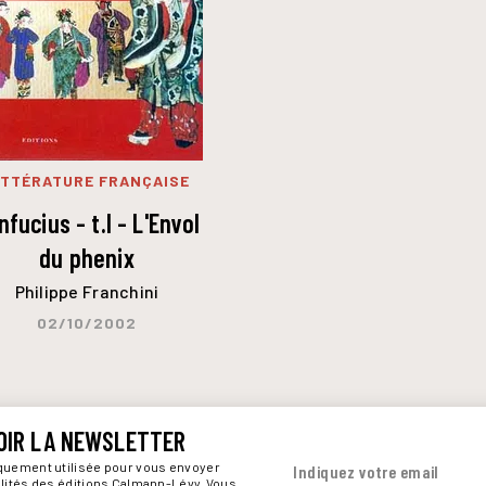
ITTÉRATURE FRANÇAISE
nfucius - t.I - L'Envol
du phenix
Philippe Franchini
02/10/2002
OIR LA NEWSLETTER
iquement utilisée pour vous envoyer
Indiquez votre email
alités des éditions Calmann-Lévy. Vous