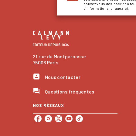
pouvez vous désinscrire à to
d’informations,
cliquez ici
.
21 rue du Montparnasse
75006 Paris
contacts
Nous contacter
question_answer
Questions fréquentes
NOS RÉSEAUX