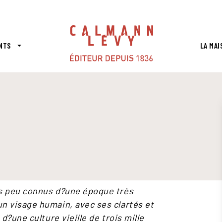
PIED DE PAGE
NTS
LA MAI
arrow_drop_down
I
es peu connus d?une époque très
n visage humain, avec ses clartés et
d?une culture vieille de trois mille