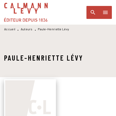
MENU
RECHERCHE
CONTENU
search
menu
PIED DE PAGE
Accueil
Auteurs
Paule-Henriette Lévy
•
•
PAULE-HENRIETTE LÉVY