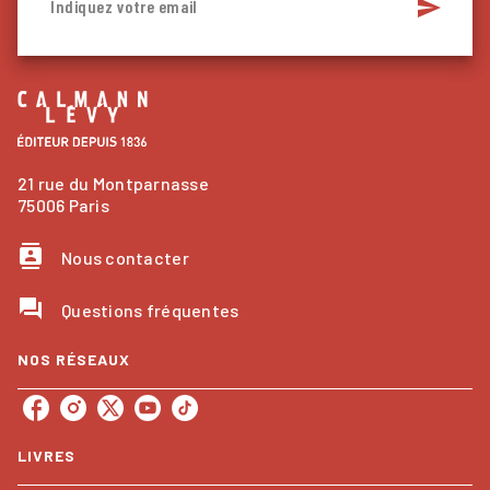
send
Indiquez votre email
21 rue du Montparnasse
75006 Paris
contacts
Nous contacter
question_answer
Questions fréquentes
NOS RÉSEAUX
LIVRES