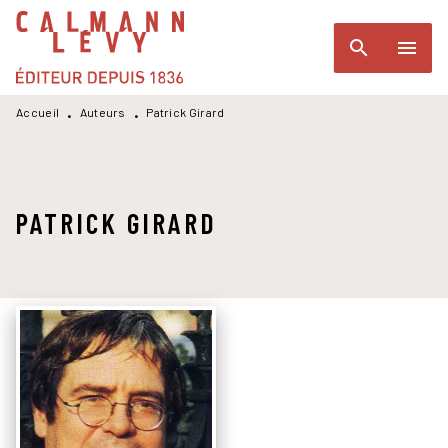
MENU
RECHERCHE
CONTENU
search
menu
PIED DE PAGE
Accueil
Auteurs
Patrick Girard
•
•
PATRICK GIRARD