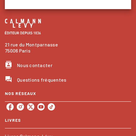
21 rue du Montparnasse
75006 Paris
contacts
Nous contacter
question_answer
Questions fréquentes
NOS RÉSEAUX
LIVRES