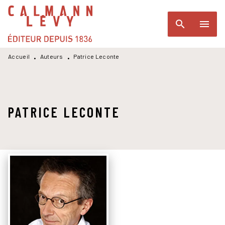
MENU
RECHERCHE
CONTENU
search
menu
PIED DE PAGE
Accueil
Auteurs
Patrice Leconte
•
•
PATRICE LECONTE