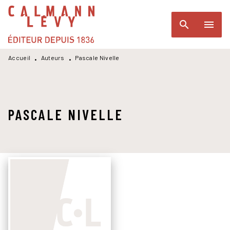
MENU
RECHERCHE
CONTENU
search
menu
PIED DE PAGE
Accueil
Auteurs
Pascale Nivelle
•
•
PASCALE NIVELLE