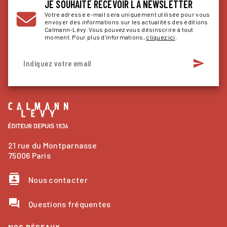
JE SOUHAITE RECEVOIR LA NEWSLETTER
Votre adresse e-mail sera uniquement utilisée pour vous
envoyer des informations sur les actualités des éditions
Calmann-Lévy. Vous pouvez vous désinscrire à tout
moment. Pour plus d’informations,
cliquez ici
.
send
Indiquez votre email
21 rue du Montparnasse
75006 Paris
contacts
Nous contacter
question_answer
Questions fréquentes
NOS RÉSEAUX