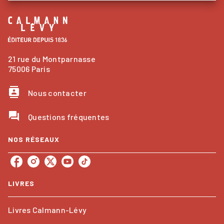
21 rue du Montparnasse
75006 Paris
contacts
Nous contacter
question_answer
Questions fréquentes
NOS RÉSEAUX
LIVRES
Livres Calmann-Lévy