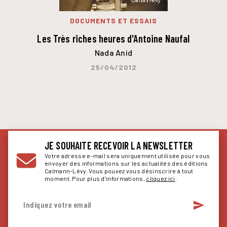
DOCUMENTS ET ESSAIS
Les Très riches heures d'Antoine Naufal
Nada Anid
25/04/2012
JE SOUHAITE RECEVOIR LA NEWSLETTER
Votre adresse e-mail sera uniquement utilisée pour vous
envoyer des informations sur les actualités des éditions
Calmann-Lévy. Vous pouvez vous désinscrire à tout
moment. Pour plus d’informations,
cliquez ici
.
send
Indiquez votre email