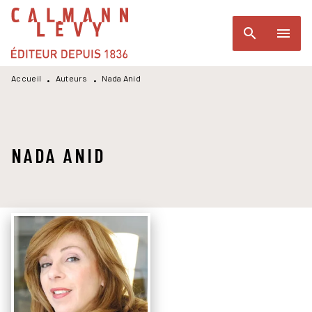
MENU
RECHERCHE
CONTENU
search
menu
PIED DE PAGE
Accueil
Auteurs
Nada Anid
•
•
NADA ANID