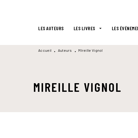
MENU
RECHERCHE
CONTENU
LES AUTEURS
LES LIVRES
LES ÉVÉNEME
arrow_drop_down
Accueil
Auteurs
MIreille Vignol
•
•
MIREILLE VIGNOL