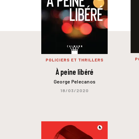
P
POLICIERS ET THRILLERS
À peine libéré
George Pelecanos
18/03/2020