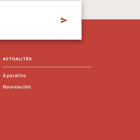
send
ACTUALITÉS
À paraître
Nouveautés