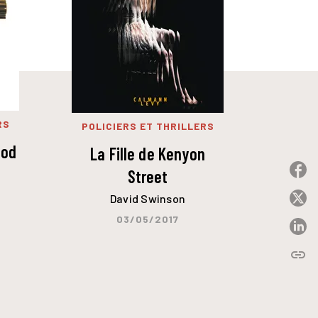
RS
POLICIERS ET THRILLERS
ood
La Fille de Kenyon
P
Street
David Swinson
P
03/05/2017
P
link
C