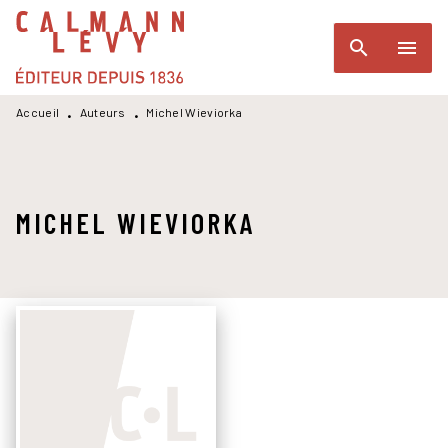
MENU
RECHERCHE
CONTENU
search
menu
PIED DE PAGE
Accueil
Auteurs
Michel Wieviorka
•
•
MICHEL WIEVIORKA