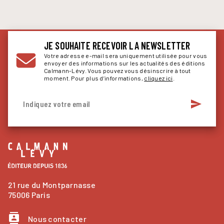
JE SOUHAITE RECEVOIR LA NEWSLETTER
Votre adresse e-mail sera uniquement utilisée pour vous
envoyer des informations sur les actualités des éditions
Calmann-Lévy. Vous pouvez vous désinscrire à tout
moment. Pour plus d’informations,
cliquez ici
.
send
Indiquez votre email
21 rue du Montparnasse
75006 Paris
contacts
Nous contacter