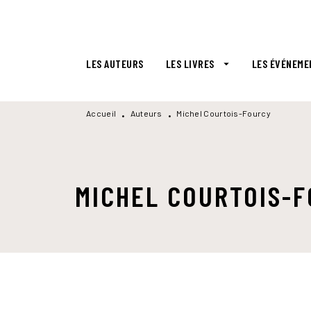
MENU
RECHERCHE
CONTENU
LES AUTEURS
LES LIVRES
LES ÉVÉNEME
arrow_drop_down
Accueil
Auteurs
Michel Courtois-Fourcy
•
•
MICHEL COURTOIS-