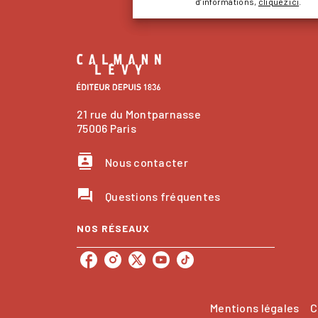
d’informations,
cliquez ici
.
21 rue du Montparnasse
75006 Paris
contacts
Nous contacter
question_answer
Questions fréquentes
NOS RÉSEAUX
Mentions légales
C