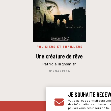
POLICIERS ET THRILLERS
Une créature de rêve
Patricia Highsmith
01/04/1994
JE SOUHAITE RECEV
Votre adresse e-mail sera un
des informations sur les actu
pouvez vous désinscrire à to