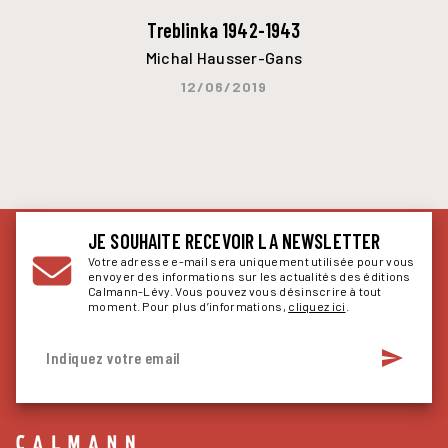
Treblinka 1942-1943
Michal Hausser-Gans
12/06/2019
JE SOUHAITE RECEVOIR LA NEWSLETTER
Votre adresse e-mail sera uniquement utilisée pour vous
envoyer des informations sur les actualités des éditions
Calmann-Lévy. Vous pouvez vous désinscrire à tout
moment. Pour plus d’informations,
cliquez ici
.
send
Indiquez votre email