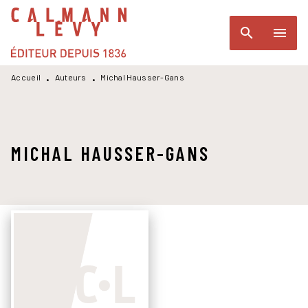
MENU
RECHERCHE
CONTENU
search
menu
PIED DE PAGE
Accueil
Auteurs
Michal Hausser-Gans
•
•
MICHAL HAUSSER-GANS