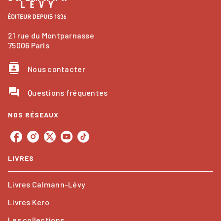
21 rue du Montparnasse
75006 Paris
contacts
Nous contacter
question_answer
Questions fréquentes
NOS RÉSEAUX
LIVRES
Livres Calmann-Lévy
Livres Kero
Les collections