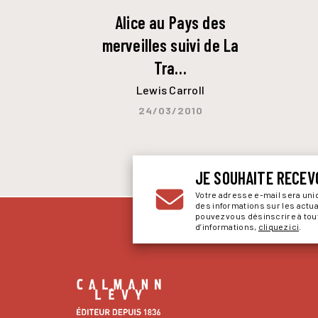
Alice au Pays des
merveilles suivi de La
Tra…
Lewis Carroll
24/03/2010
JE SOUHAITE RECEV
Votre adresse e-mail sera un
des informations sur les actu
pouvez vous désinscrire à to
d’informations,
cliquez ici
.