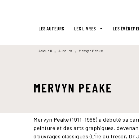
MENU
RECHERCHE
CONTENU
LES AUTEURS
LES LIVRES
LES ÉVÉNEME
arrow_drop_down
Accueil
Auteurs
Mervyn Peake
•
•
MERVYN PEAKE
Mervyn Peake (1911-1968) a débuté sa carri
peinture et des arts graphiques, devenan
d’ouvrages classiques (L’Île au trésor, Dr 