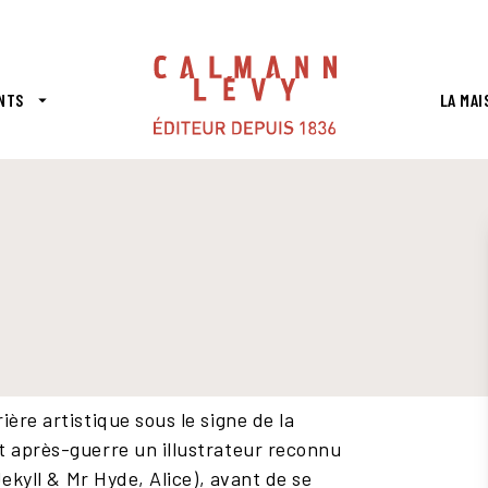
PIED DE PAGE
NTS
LA MAI
arrow_drop_down
ère artistique sous le signe de la
t après-guerre un illustrateur reconnu
Jekyll & Mr Hyde, Alice), avant de se