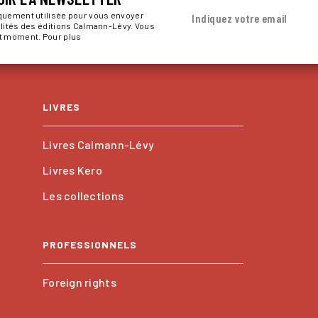
iquement utilisée pour vous envoyer
Indiquez votre email
alités des éditions Calmann-Lévy. Vous
ut moment. Pour plus
LIVRES
Livres Calmann-Lévy
Livres Kero
Les collections
PROFESSIONNELS
Foreign rights