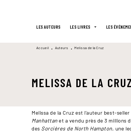
MENU
RECHERCHE
CONTENU
LES AUTEURS
LES LIVRES
LES ÉVÉNEME
arrow_drop_down
Accueil
Auteurs
Melissa de la Cruz
•
•
MELISSA DE LA CRU
Melissa de la Cruz est l’auteur best-seller
Manhattan
et a vendu près de 3 millions 
des
Sorcières de North Hampton
, une l