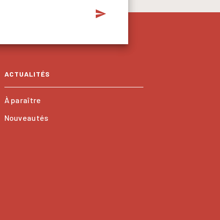
send
ACTUALITÉS
À paraître
Nouveautés