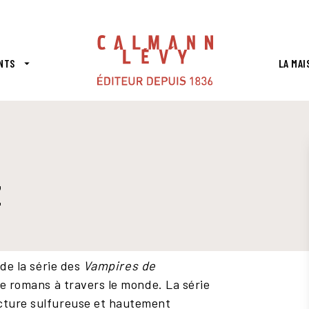
PIED DE PAGE
NTS
LA MAI
arrow_drop_down
Z
 de la série des
Vampires de
de romans à travers le monde. La série
ecture sulfureuse et hautement