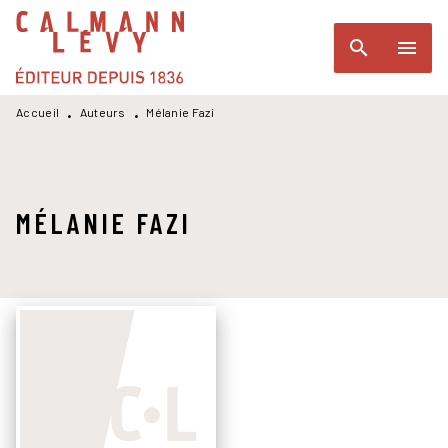
MENU
RECHERCHE
CONTENU
search
menu
PIED DE PAGE
Accueil
Auteurs
Mélanie Fazi
•
•
MÉLANIE FAZI